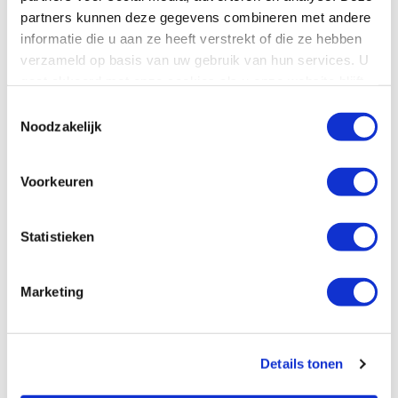
partners kunnen deze gegevens combineren met andere
E-mailadres
informatie die u aan ze heeft verstrekt of die ze hebben
verzameld op basis van uw gebruik van hun services. U
gaat akkoord met onze cookies als u onze website blijft
gebruiken.
Toestemmingsselectie
Bericht
Noodzakelijk
Voorkeuren
Statistieken
Marketing
Details tonen
Bericht verzenden