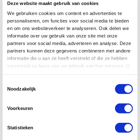
Deze website maakt gebruik van cookies
We gebruiken cookies om content en advertenties te
personaliseren, om functies voor social media te bieden
Verzenden
en om ons websiteverkeer te analyseren. Ook delen we
informatie over uw gebruik van onze site met onze
Contactpersonen
partners voor social media, adverteren en analyse. Deze
partners kunnen deze gegevens combineren met andere
informatie die u aan ze heeft verstrekt of die ze hebben
Regio Randstad
verzameld op basis van uw gebruik van hun services. U
(o.a. Den Haag, Leiden, Gouda)
gaat akkoord met onze cookies als u onze website blijft
gebruiken.
088 022 23 33
Toestemmingsselectie
Noodzakelijk
Regio Zuidwest
(o.a. Rotterdam, Breda, Den Bosch)
Voorkeuren
088 022 23 11
Regio Noordwest
Statistieken
(o.a. Amsterdam, Alkmaar, Huizen)